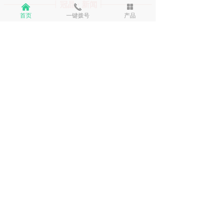
冠晶 · 新闻
낀
끅
넒
首页
一键拨号
产品
楼体亮化设计一定要懂得九大注意事项
下面我们来说说做楼体亮化设计
一定要懂得九大注意事项:
2025-03-18
39
넶
户外亮化工程-景观照明，一座城市形象的提升，依赖于城市夜光效果，而夜光效果的好坏，主要取决于亮化工程技术水平。
室外景观亮化工程的技术水平直
接决定了亮化工程的质量和效
果，同时也决定了其安全性。若
2025-03-18
6
넶
要保证亮化工程的整体效果十分
美观，符合城市夜间美化环境的
工程案例精选-定期更新
要求，就要提前进行全面的设计
16年来坚持只做一件事：“专注户
与策划，在施工中要综合考虑各
外亮化灯具生产”成功案例3000
种技术安全措施。
+；
2025-03-18
7
넶
更多资讯+
联系我们