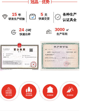
冠晶 · 优势
15
5
各种生产
年
天
快速交货
研发生产经验
认证具全
3000
24
㎡
小时
生产车间
快速出样